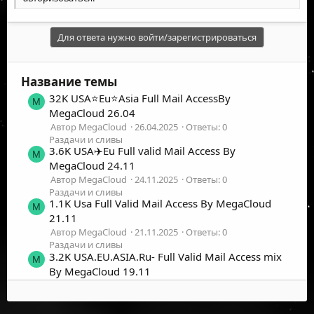
Для ответа нужно войти/зарегистрироваться
Название темы
32K USA⭐️Eu⭐️Asia Full Mail AccessBy
M
MegaCloud 26.04
Автор MegaCloud
26.04.2025
Ответы: 0
Раздачи и сливы
3.6K USA✈️Eu Full valid Mail Access By
M
MegaCloud 24.11
Автор MegaCloud
24.11.2025
Ответы: 0
Раздачи и сливы
1.1K Usa Full Valid Mail Access By MegaCloud
M
21.11
Автор MegaCloud
21.11.2025
Ответы: 0
Раздачи и сливы
3.2K USA.EU.ASIA.Ru- Full Valid Mail Access mix
M
By MegaCloud 19.11
Автор MegaCloud
19.11.2025
Ответы: 0
Раздачи и сливы
1K Fresh USA Mail Access By MegaCloud 17.11
M