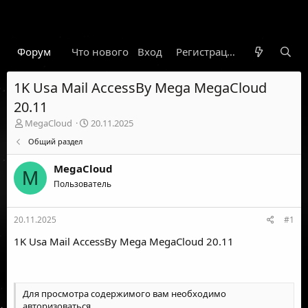
Форум
Что нового
Вход
Гарант
Новости
Регистрация
Правил
1K Usa Mail AccessBy Mega MegaCloud
20.11
А
Д
MegaCloud
20.11.2025
в
а
Общий раздел
т
т
о
а
MegaCloud
р
н
M
т
Пользователь
а
е
ч
м
а
20.11.2025
#1
ы
л
а
1K Usa Mail AccessBy Mega MegaCloud 20.11
Для просмотра содержимого вам необходимо
авторизоваться
.