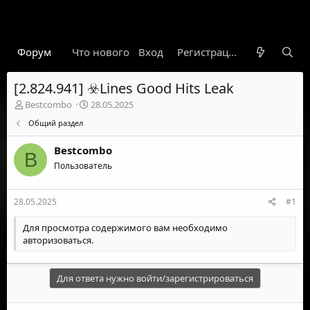
Форум
Что нового
Вход
Гарант
Новости
Регистрация
Правил
[2.824.941] ☣️Lines Good Hits Leak
А
Д
Bestcombo
28.05.2025
в
а
Общий раздел
т
т
о
а
Bestcombo
р
н
B
т
Пользователь
а
е
ч
м
а
28.05.2025
#1
ы
л
а
Для просмотра содержимого вам необходимо
авторизоваться
.
Для ответа нужно войти/зарегистрироваться