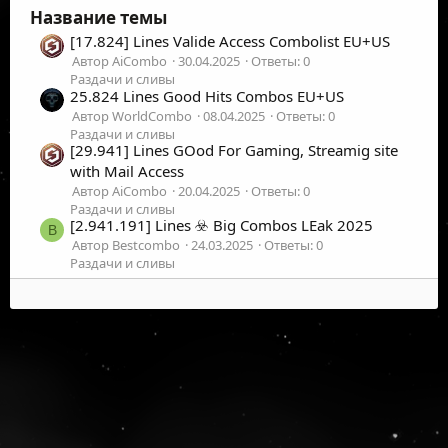
Название темы
[17.824] Lines Valide Access Combolist EU+US
Автор AiCombo
30.04.2025
Ответы: 0
Раздачи и сливы
25.824 Lines Good Hits Combos EU+US
Автор WorldCombo
08.04.2025
Ответы: 0
Раздачи и сливы
[29.941] Lines GOod For Gaming, Streamig site
with Mail Access
Автор AiCombo
20.04.2025
Ответы: 0
Раздачи и сливы
[2.941.191] Lines ☣️ Big Combos LEak 2025
B
Автор Bestcombo
24.03.2025
Ответы: 0
Раздачи и сливы
©
2026
UFOLabs. Все права защищены.