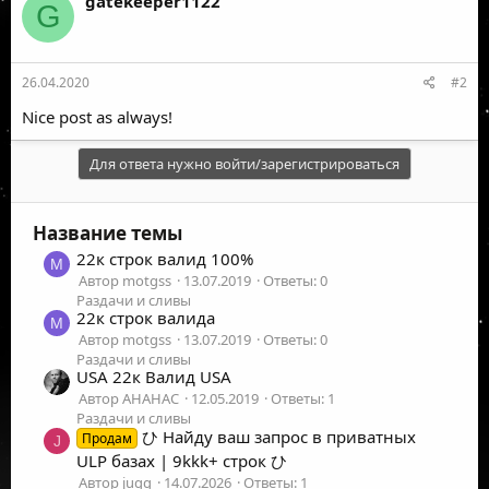
gatekeeper1122
G
ц
и
и
:
26.04.2020
#2
Nice post as always!
Для ответа нужно войти/зарегистрироваться
Название темы
22к строк валид 100%
M
Автор motgss
13.07.2019
Ответы: 0
Раздачи и сливы
22к строк валида
M
Автор motgss
13.07.2019
Ответы: 0
Раздачи и сливы
USA 22к Валид USA
Автор AHAHAC
12.05.2019
Ответы: 1
Раздачи и сливы
ひ Найду ваш запрос в приватных
Продам
J
ULP базах | 9kkk+ строк ひ
Автор jugg
14.07.2026
Ответы: 1