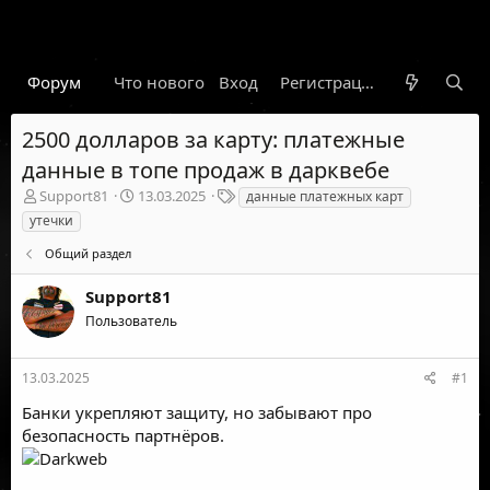
Форум
Что нового
Вход
Гарант
Новости
Регистрация
Правил
2500 долларов за карту: платежные
данные в топе продаж в дарквебе
А
Д
Т
Support81
13.03.2025
данные платежных карт
в
а
е
утечки
т
т
г
о
а
и
Общий раздел
р
н
т
а
Support81
е
ч
Пользователь
м
а
ы
л
а
13.03.2025
#1
Банки укрепляют защиту, но забывают про
безопасность партнёров.