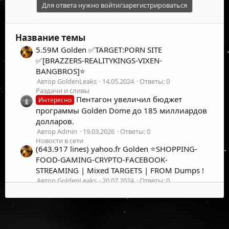
Для ответа нужно войти/зарегистрироваться
Название темы
5.59M Golden ✅TARGET:PORN SITE
✅[BRAZZERS-REALITYKINGS-VIXEN-
BANGBROS]⭐️
Автор GoldenLeaks
14.05.2024
Ответы: 0
Раздачи и сливы
Пентагон увеличил бюджет
Интересно
программы Golden Dome до 185 миллиардов
долларов.
Автор Admin
19.03.2026
Ответы: 0
Новости в сети
(643.917 lines) yahoo.fr Golden ⭐SHOPPING-
FOOD-GAMING-CRYPTO-FACEBOOK-
STREAMING | Mixed TARGETS | FROM Dumps !
Автор GoldenLeaks
20.07.2024
Ответы: 0
Раздачи и сливы
(521.212 lines) hotmail.com Shopping
TARGETTED COMBOLIST⭐️FRESH &
PREMIUM⭐Golden Leak⭐️
©
2026
UFOLabs. Все права защищены.