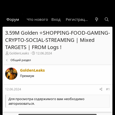
Форум
Что нового
Вход
Гарант
Новости
Регистрация
Правил
3.59M Golden ⭐SHOPPING-FOOD-GAMING-
CRYPTO-SOCIAL-STREAMING | Mixed
TARGETS | FROM Logs !
А
Д
GoldenLeaks
12.06.2024
в
а
Общий раздел
т
т
о
а
GoldenLeaks
р
н
т
Премиум
а
е
ч
м
а
12.06.2024
#1
ы
л
а
Для просмотра содержимого вам необходимо
авторизоваться
.