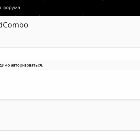
а форума
rldCombo
одимо
авторизоваться
.