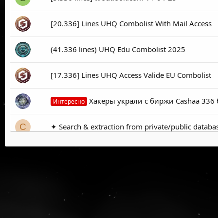
[20.336] Lines UHQ Combolist With Mail Access
(41.336 lines) UHQ Edu Combolist 2025
[17.336] Lines UHQ Access Valide EU Combolist
Хакеры украли с биржи Cashaa 336 
Интересно
✦ Search & extraction from private/public databa
C
100304 lines - GMAIL MAIL 2025 UNIQUE-COM
U
100300 lines - GMAIL MAIL 2025 UNIQUE-COM
U
100019 lines - GMAIL MAIL 2025 UNIQUE-COM
U