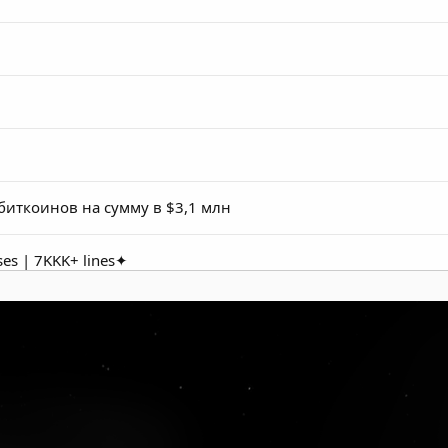
биткоинов на сумму в $3,1 млн
ses | 7KKK+ lines✦
BO
BO
BO