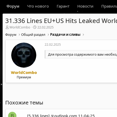
Форум
Что нового
Гарант
Новости
Правил
31.336 Lines EU+US Hits Leaked Wo
А
Д
WorldCombo
22.02.2025
в
а
Форум
Общий раздел
Раздачи и сливы
т
т
о
а
22.02.2025
р
н
т
а
Для просмотра содержимого вам необх
е
ч
м
а
ы
л
а
WorldCombo
Премиум
Похожие темы
[5.336 lines] ☣️outlook.com 11-04-25
B