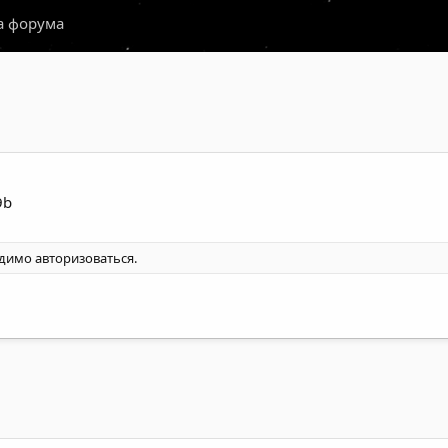
а форума
одимо
авторизоваться
.