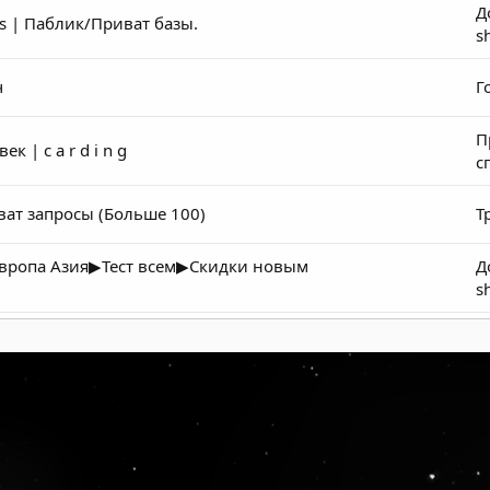
Д
ss | Паблик/Приват базы.
sh
ч
Г
П
 | c a r d i n g
с
ват запросы (Больше 100)
Т
вропа Азия▶Тест всем▶Скидки новым
Д
sh
Р
Р
Р