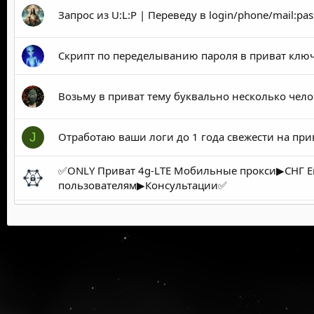
Запрос из U:L:P | Переведу в login/phone/mail:pa
Скрипт по переделыванию пароля в приват клю
Возьму в приват тему буквально несколько человек
Отработаю ваши логи до 1 года свежести на при
J
✅ONLY Приват 4g-LTE Мобильные прокси▶СНГ Е
пользователям▶Консультации✅
Яндекс приват 1582
USA 745K строк , приват 75%
185k игровой приват