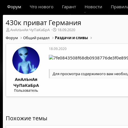
Форум
Что нового
Гарант
Новости
Правил
430к приват Германия
А
Д
АнАлЬнАя ЧуПаКаБрА
18.09.2020
в
а
Форум
Общий раздел
Раздачи и сливы
т
т
о
а
18.09.2020
р
н
т
а
е
ч
м
а
ы
л
Для просмотра содержимого вам необх
а
АнАлЬнАя
ЧуПаКаБрА
Пользователь
Похожие темы