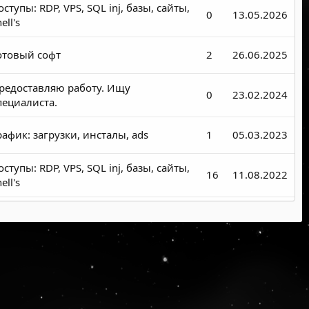
оступы: RDP, VPS, SQL inj, базы, сайты,
0
13.05.2026
ell's
отовый софт
2
26.06.2025
редоставляю работу. Ищу
0
23.02.2024
пециалиста.
рафик: загрузки, инсталы, ads
1
05.03.2023
оступы: RDP, VPS, SQL inj, базы, сайты,
16
11.08.2022
ell's
аздачи и сливы
0
26.11.2020
аздачи и сливы
0
18.09.2020
аздачи и сливы
0
13.09.2020