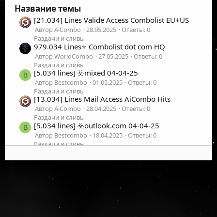
Название темы
[21.034] Lines Valide Access Combolist EU+US
Автор AiCombo
28.05.2025
Ответы: 0
Раздачи и сливы
979.034 Lines⭐️ Combolist dot com HQ
Автор WorldCombo
27.05.2025
Ответы: 0
Раздачи и сливы
[5.034 lines] ☣️mixed 04-04-25
B
Автор Bestcombo
01.05.2025
Ответы: 0
Раздачи и сливы
[13.034] Lines Mail Access AiCombo Hits
Автор AiCombo
28.04.2025
Ответы: 0
Раздачи и сливы
[5.034 lines] ☣️outlook.com 04-04-25
B
Автор Bestcombo
18.04.2025
Ответы: 0
Раздачи и сливы
✦ Search & extraction from private/public
C
databases | 7KKK+ lines✦
Автор CloudiRow
04.05.2026
Ответы: 7
Все остальное
100304 lines - GMAIL MAIL 2025 UNIQUE-
U
COMBO
Автор UniqueCombo
06.08.2025
Ответы: 0
©
2026
UFOLabs. Все права защищены.
Раздачи и сливы