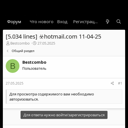
Форум
Что нового
Вход
Гарант
Новости
Регистрация
Правил
[5.034 lines] ☣️hotmail.com 11-04-25
А
Д
Bestcombo
27.05.2025
в
а
Общий раздел
т
т
о
а
Bestcombo
р
н
B
т
Пользователь
а
е
ч
м
а
27.05.2025
#1
ы
л
а
Для просмотра содержимого вам необходимо
авторизоваться
.
Для ответа нужно войти/зарегистрироваться