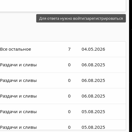
Для ответа нужно войти/зарегистрироваться
Все остальное
7
04.05.2026
Раздачи и сливы
0
06.08.2025
Раздачи и сливы
0
06.08.2025
Раздачи и сливы
0
06.08.2025
Раздачи и сливы
0
05.08.2025
Раздачи и сливы
0
05.08.2025