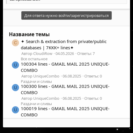
Для ответа нужно войти/зарегистрироваться
Название темы
✦ Search & extraction from private/public
C
databases | 7KKK+ lines✦
Автор CloudiRow
04.05.2026
Ответы: 7
Все остальное
100304 lines - GMAIL MAIL 2025 UNIQUE-
U
COMBO
Автор UniqueCombo
06.08.2025
Ответы: 0
Раздачи и сливы
100300 lines - GMAIL MAIL 2025 UNIQUE-
U
COMBO
Автор UniqueCombo
06.08.2025
Ответы: 0
Раздачи и сливы
100019 lines - GMAIL MAIL 2025 UNIQUE-
U
COMBO
Автор UniqueCombo
06.08.2025
Ответы: 0
Раздачи и сливы
100007 lines - GMAIL MAIL 2025 UNIQUE-
U