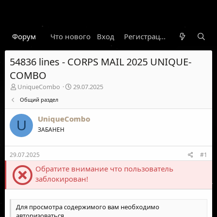
Форум
Что нового
Вход
Гарант
Новости
Регистрация
Правил
54836 lines - CORPS MAIL 2025 UNIQUE-
COMBO
А
Д
UniqueCombo
29.07.2025
в
а
Общий раздел
т
т
о
а
UniqueCombo
р
н
U
т
ЗАБАНЕН
а
е
ч
м
а
29.07.2025
#1
ы
л
а
Обратите внимание что пользователь
заблокирован!
Для просмотра содержимого вам необходимо
авторизоваться
.