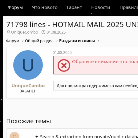
Форум
Что нового
Гарант
Новости
Правил
71798 lines - HOTMAIL MAIL 2025 
А
Д
UniqueCombo
01.08.2025
в
а
Форум
Общий раздел
Раздачи и сливы
т
т
о
а
01.08.2025
р
н
U
т
а
Обратите внимание что пол
е
ч
м
а
ы
л
а
UniqueCombo
Для просмотра содержимого вам необх
ЗАБАНЕН
Похожие темы
✦ Search & extraction from private/public data
C