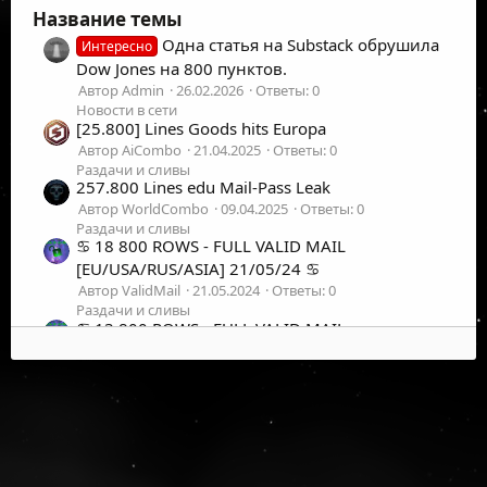
Название темы
Одна статья на Substack обрушила
Интересно
Dow Jones на 800 пунктов.
Автор Admin
26.02.2026
Ответы: 0
Новости в сети
[25.800] Lines Goods hits Europa
Автор AiCombo
21.04.2025
Ответы: 0
Раздачи и сливы
257.800 Lines edu Mail-Pass Leak
Автор WorldCombo
09.04.2025
Ответы: 0
Раздачи и сливы
♋ 18 800 ROWS - FULL VALID MAIL
[EU/USA/RUS/ASIA] 21/05/24 ♋
Автор ValidMail
21.05.2024
Ответы: 0
Раздачи и сливы
♋ 13 800 ROWS - FULL VALID MAIL
[EU/USA/RUS/ASIA] 20/03/24 ♋
Автор ValidMail
19.03.2024
Ответы: 0
Раздачи и сливы
♋ 11 800 ROWS - FULL VALID MAIL
[EU/USA/RUS/ASIA] 13/01/24 ♋
Автор ValidMail
13.01.2024
Ответы: 0
Раздачи и сливы
©
2026
UFOLabs. Все права защищены.