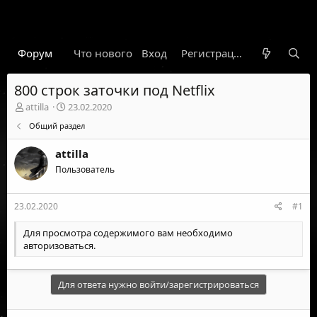
Форум
Что нового
Вход
Гарант
Новости
Регистрация
Правил
800 строк заточки под Netflix
А
Д
attilla
23.02.2020
в
а
Общий раздел
т
т
о
а
attilla
р
н
т
Пользователь
а
е
ч
м
а
23.02.2020
#1
ы
л
а
Для просмотра содержимого вам необходимо
авторизоваться
.
Для ответа нужно войти/зарегистрироваться