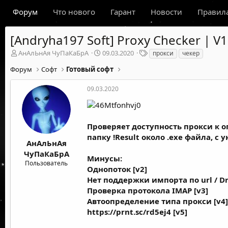
Форум
Что нового
Гарант
Новости
Правил
[Andryha197 Soft] Proxy Checker | V1
А
Д
Т
АнАлЬнАя ЧуПаКаБрА
09.03.2020
прокси
чекер
в
а
е
Форум
Софт
Готовый софт
т
т
г
о
а
и
р
09.03.2020
н
т
а
е
ч
м
а
ы
Проверяет доступность прокси к 
л
а
папку !Result около .exe файла, с 
АнАлЬнАя
ЧуПаКаБрА
Минусы:
Пользователь
Однопоток [v2]
Нет поддержки импорта по url / Dr
Проверка протокола IMAP [v3]
Автоопределение типа прокси [v4]
https://prnt.sc/rd5ej4
[v5]