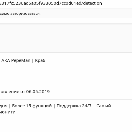
..a66317fc5236ad5a05f933050d7cc0d01ed/detection
одимо
авторизоваться
.
 AKA PepeMan | Kpa6
новление от 06.05.2019
2 дня | Более 15 функций | Поддержка 24/7 | Самый
мьюнити