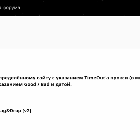
а форума
определённому сайту с указанием TimeOut'a прокси (в 
указанием Good / Bad и датой.
ag&Drop [v2]