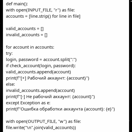
def main():
with open(INPUT_FILE, "r") as file:
accounts = [line.strip() for line in file]
valid_accounts = []
invalid_accounts = []
for account in accounts:
try:
login, password = account.split(":")
if check_account(login, password):
valid_accounts.append(account)
print(f"[+] Рабочий аккаунт: {account}")
else:
invalid_accounts.append(account)
print(f"[-] Не рабочий аккаунт: {account}")
except Exception as e:
print(f"Ошибка обработки аккаунта {account}: {e}")
with open(OUTPUT_FILE, "w") as file:
file.write("\n".join(valid_accounts))