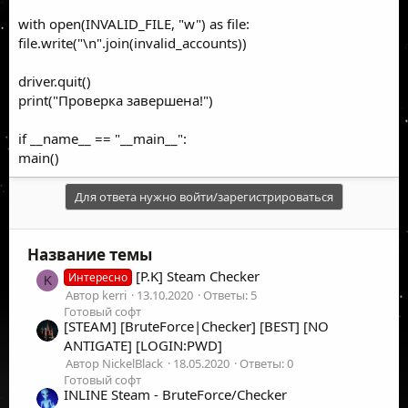
with open(INVALID_FILE, "w") as file:
file.write("\n".join(invalid_accounts))
driver.quit()
print("Проверка завершена!")
if __name__ == "__main__":
main()
Для ответа нужно войти/зарегистрироваться
Название темы
[P.K] Steam Checker
Интересно
K
Автор kerri
13.10.2020
Ответы: 5
Готовый софт
[STEAM] [BruteForce|Checker] [BEST] [NO
ANTIGATE] [LOGIN:PWD]
Автор NickelBlack
18.05.2020
Ответы: 0
Готовый софт
INLINE Steam - BruteForce/Checker