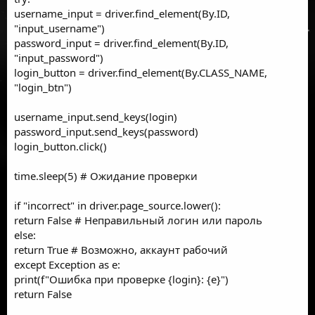
username_input = driver.find_element(By.ID,
"input_username")
password_input = driver.find_element(By.ID,
"input_password")
login_button = driver.find_element(By.CLASS_NAME,
"login_btn")
username_input.send_keys(login)
password_input.send_keys(password)
login_button.click()
time.sleep(5) # Ожидание проверки
if "incorrect" in driver.page_source.lower():
return False # Неправильный логин или пароль
else:
return True # Возможно, аккаунт рабочий
except Exception as e:
print(f"Ошибка при проверке {login}: {e}")
return False