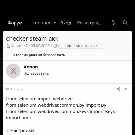
Форум
Что нового
Вход
Гарант
Новости
Регистрация
Правил
checker steam акк
А
Д
Т
Xenon
05.02.2025
steam
steam checker
в
а
е
Информационная безопасность
т
т
г
о
а
и
Xenon
р
н
X
т
а
Пользователь
е
ч
м
а
ы
л
05.02.2025
#1
а
from selenium import webdriver
from selenium.webdriver.common.by import By
from selenium.webdriver.common.keys import Keys
import time
# Настройки