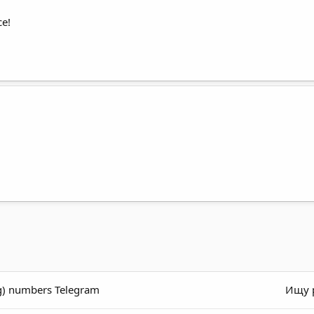
ce!
g) numbers Telegram
Ищу р