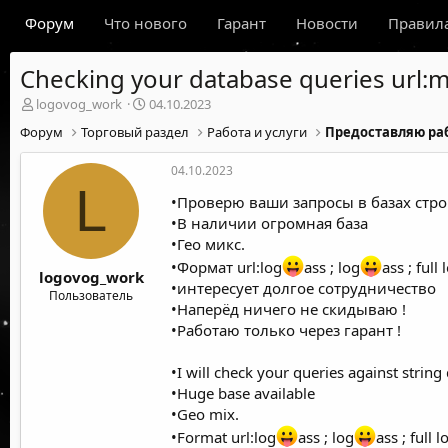
Форум
Что нового
Гарант
Новости
Правил
Checking your database queries url:
А
Д
logovog_work
04.10.2023
в
а
Форум
Торговый раздел
Работа и услуги
Предоставляю раб
т
т
о
а
04.10.2023
р
н
L
т
а
•Проверю ваши запросы в базах стро
е
ч
•В наличии огромная база
м
а
•Гео микс.
ы
л
а
•Формат url:log
ass ; log
ass ; full
logovog_work
•интересует долгое сотрудничество
Пользователь
•Наперёд ничего не скидываю !
•Работаю только через гарант !
•I will check your queries against string
•Huge base available
•Geo mix.
•Format url:log
ass ; log
ass ; full 