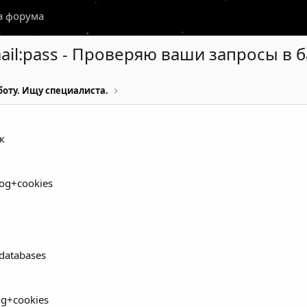
а форума
mail:pass - Проверяю ваши запросы в ба
оту. Ищу специалиста.
к
 log+cookies
 databases
log+cookies