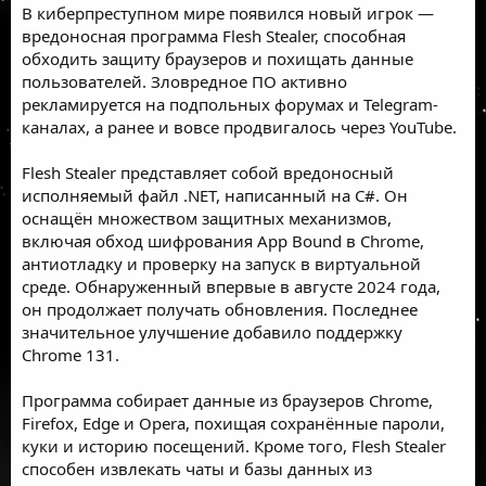
В киберпреступном мире
появился новый игрок
—
вредоносная программа Flesh Stealer, способная
обходить защиту браузеров и похищать данные
пользователей. Зловредное ПО активно
рекламируется на подпольных форумах и
Telegram
-
каналах, а ранее и вовсе продвигалось через YouTube.
Flesh Stealer представляет собой вредоносный
исполняемый файл .NET, написанный на C#. Он
оснащён множеством защитных механизмов,
включая обход шифрования App Bound в
Chrome
,
антиотладку и проверку на запуск в виртуальной
среде. Обнаруженный впервые в августе 2024 года,
он продолжает получать обновления. Последнее
значительное улучшение добавило поддержку
Chrome 131.
Программа собирает данные из браузеров Chrome,
Firefox, Edge и Opera, похищая сохранённые пароли,
куки и историю посещений. Кроме того, Flesh Stealer
способен извлекать чаты и базы данных из