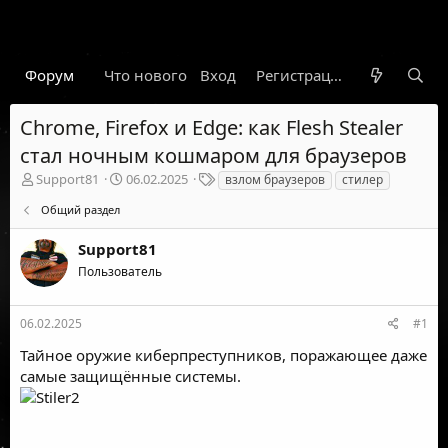
Форум
Что нового
Вход
Гарант
Новости
Регистрация
Правил
Chrome, Firefox и Edge: как Flesh Stealer
стал ночным кошмаром для браузеров
А
Д
Т
Support81
06.02.2025
взлом браузеров
стилер
в
а
е
Общий раздел
т
т
г
о
а
и
Support81
р
н
т
а
Пользователь
е
ч
м
а
ы
л
06.02.2025
#1
а
Тайное оружие киберпреступников, поражающее даже
самые защищённые системы.