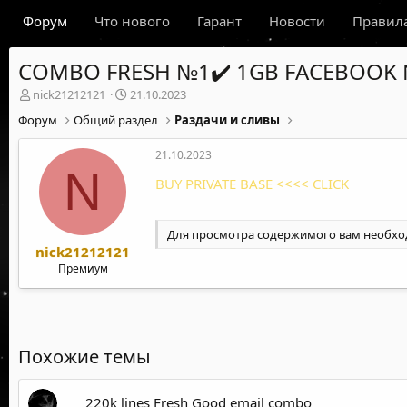
Форум
Что нового
Гарант
Новости
Правил
COMBO FRESH №1✔️ 1GB FACEBOOK N
А
Д
nick21212121
21.10.2023
в
а
Форум
Общий раздел
Раздачи и сливы
т
т
о
а
21.10.2023
р
н
N
т
а
BUY PRIVATE BASE <<<< CLICK
е
ч
м
а
ы
л
Для просмотра содержимого вам необх
а
nick21212121
Премиум
Похожие темы
220k lines Fresh Good email combo