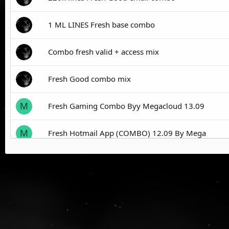
1 ML LINES Fresh base combo
Combo fresh valid + access mix
Fresh Good combo mix
Fresh Gaming Combo Byy Megacloud 13.09
M
Fresh Hotmail App (COMBO) 12.09 By Mega
M
Fresh Good email combo mix
15 K HOTMAIL FRESH COMBO BYY MEGA 28.08
M
92 k lines Combo mix Fresh 2024