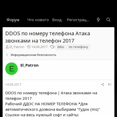
Форум
Что нового
Вход
Гарант
Новости
Регистрация
Правил
DDOS по номеру телефона Атака
звонками на телефон 2017
А
Д
Т
El_Patron
14.09.2017
ddos
по телефону
в
а
е
Информационная безопасность
т
т
г
о
а
и
El_Patron
р
н
E
т
а
е
ч
м
а
ы
л
14.09.2017
#1
а
DDOS по номеру телефона | Атака звонками на
телефон 2017
Рабочий ДДОС НА НОМЕР ТЕЛЕФОНА *Для
автоматического дозвона выбираем "Гудок (ms)"
Ссылки на весь нужный софт и сайты: