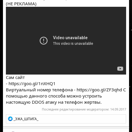
(НЕ РЕКЛАМА)
Сам сайт
-
https://goo.gl/1nXHQ1
Виртуальный номер телефона -
https://goo.gl/ZF3qhd
С
помощью данного способа можно устроить
настоящую DDOS атаку на телефон жертвы.
Последнее редактирование модератором:
14.09.2017
Р
_ЭЖА_ШПИГА_
е
а