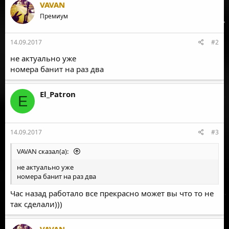
к
VAVAN
ц
Премиум
и
и
:
14.09.2017
#2
не актуально уже
номера банит на раз два
El_Patron
E
14.09.2017
#3
VAVAN сказал(а):
не актуально уже
номера банит на раз два
Час назад работало все прекрасно может вы что то не
так сделали)))