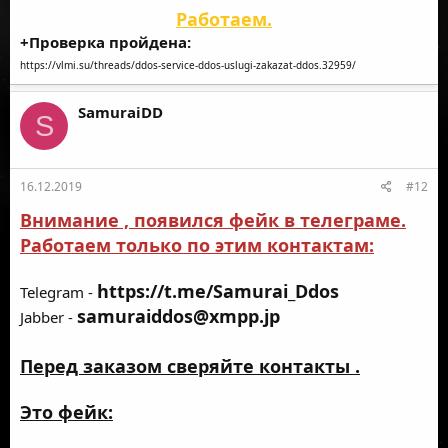
Работаем.
+Проверка пройдена:
https://vlmi.su/threads/ddos-service-ddos-uslugi-zakazat-ddos.32959/
SamuraiDD
S
16.12.2019
#12
Внимание , появился фейк в телеграме.
Работаем только по этим контактам:
https://t.me/Samurai_Ddos
Telegram -
samuraiddos@xmpp.jp
Jabber -
Перед заказом сверяйте контакты .
Это фейк: