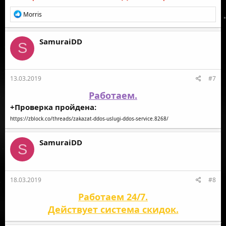
Р
Morris
е
а
к
SamuraiDD
S
ц
и
и
:
13.03.2019
#7
Работаем.
+Проверка пройдена:
https://zblock.co/threads/zakazat-ddos-uslugi-ddos-service.8268/
SamuraiDD
S
18.03.2019
#8
Работаем 24/7.
Действует система скидок.