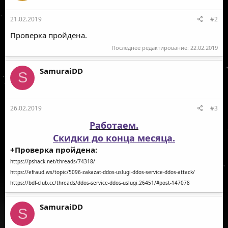
и
:
21.02.2019
#2
Проверка пройдена.
Последнее редактирование:
22.02.2019
SamuraiDD
S
26.02.2019
#3
Работаем.
Скидки до конца месяца.
+Проверка пройдена:
https://pshack.net/threads/74318/
https://efraud.ws/topic/5096-zakazat-ddos-uslugi-ddos-service-ddos-attack/
https://bdf-club.cc/threads/ddos-service-ddos-uslugi.26451/#post-147078
SamuraiDD
S