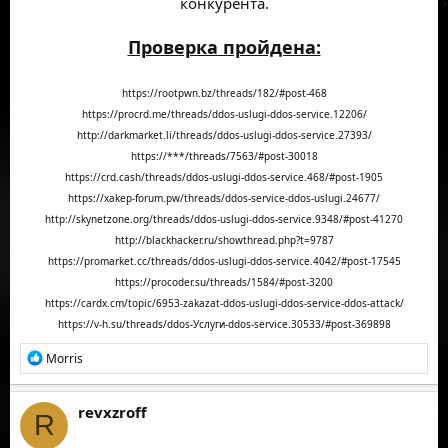
конкурента.
Проверка пройдена:
https://rootpwn.bz/threads/182/#post-468
https://procrd.me/threads/ddos-uslugi-ddos-service.12206/
http://darkmarket.li/threads/ddos-uslugi-ddos-service.27393/
https://***/threads/7563/#post-30018
https://crd.cash/threads/ddos-uslugi-ddos-service.468/#post-1905
https://xakep-forum.pw/threads/ddos-service-ddos-uslugi.24677/
http://skynetzone.org/threads/ddos-uslugi-ddos-service.9348/#post-41270
http://blackhacker.ru/showthread.php?t=9787
https://promarket.cc/threads/ddos-uslugi-ddos-service.4042/#post-17545
https://procoder.su/threads/1584/#post-3200
https://cardx.cm/topic/6953-zakazat-ddos-uslugi-ddos-service-ddos-attack/
https://v-h.su/threads/ddos-Услуги-ddos-service.30533/#post-369898
Р
Morris
е
а
к
revxzroff
R
ц
и