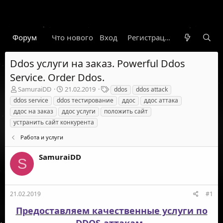
Форум
Что нового
Вход
Гарант
Новости
Регистрация
Правил
Ddos услуги на заказ. Powerful Ddos
Service. Order Ddos.
А
Д
Т
SamuraiDD
21.02.2019
ddos
ddos attack
в
а
е
ddos service
ddos тестирование
ддос
ддос аттака
т
т
г
ддос на заказ
ддос услуги
положить сайт
о
а
и
устранить сайт конкурента
р
н
т
а
Работа и услуги
е
ч
м
а
SamuraiDD
S
ы
л
а
21.02.2019
#1
Предоставляем качественные услуги по
DDOS-аттакам .