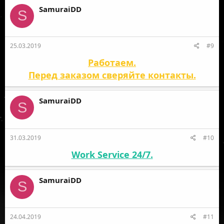
SamuraiDD
S
25.03.2019
#9
Работаем.
Перед заказом сверяйте контакты.
SamuraiDD
S
31.03.2019
#10
Work Service 24/7.
SamuraiDD
S
24.04.2019
#11