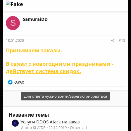
SamuraiDD
S
18.01.2020
#13
Принимаем заказы.
В связи с новогодними праздниками -
действует система скидок.
Р
RAPAX
е
а
к
Для ответа нужно войти/зарегистрироваться
ц
и
и
Название темы
:
Услуги DDOS Atack на заказ
K
Автор KLAIDE
22.12.2019
Ответы: 1