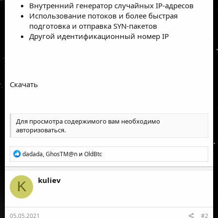
Внутренний генератор случайных IP-адресов
Использование потоков и более быстрая
подготовка и отправка SYN-пакетов
Другой идентификационный номер IP
Скачать
Для просмотра содержимого вам необходимо
авторизоваться
.
Р
dadada
,
GhosTM@n
и
OldBtc
е
а
к
kuliev
K
ц
и
и
:
05.05.2021
#2