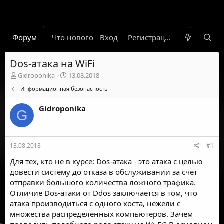
Форум
Что нового
Вход
Гарант
Новости
Регистрация
Правил
Dos-атака на WiFi
А
Д
Gidroponika
13.08.2018
в
а
Информационная безопасность
т
т
о
а
Gidroponika
р
н
G
т
а
е
ч
м
а
13.08.2018
#1
ы
л
а
Для тех, кто не в курсе: Dos-атака - это атака с целью
довести систему до отказа в обслуживании за счет
отправки большого количества ложного трафика.
Отличие Dos-атаки от Ddos заключается в том, что
атака производиться с одного хоста, нежели с
множества распределенных компьютеров. Зачем