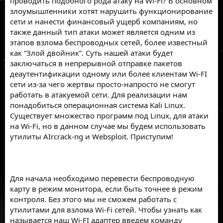
проводить подобного рода атаку на Wi-Fi? В основном
злоумышленники хотят нарушить функционирование
сети и нанести финансовый ущерб компаниям, но
также данный тип атаки может является одним из
этапов взлома беспроводных сетей, более известный
как “Злой двойник”. Суть нашей атаки будет
заключаться в непрерывной отправке пакетов
деаутентификации одному или более клиентам Wi-FI
сети из-за чего жертвы просто-напросто не смогут
работать в атакуемой сети. Для реализации нам
понадобиться операционная система Kali Linux.
Существует множество программ под Linux, для атаки
на Wi-Fi, но в данном случае мы будем использовать
утилиты AIrcrack-ng и Websploit. Приступим!
Для начала необходимо перевести беспроводную
карту в режим монитора, если быть точнее в режим
контроля. Без этого мы не сможем работать с
утилитами для взлома Wi-Fi сетей. Чтобы узнать как
называется наш Wi-FI адаптер введем команду