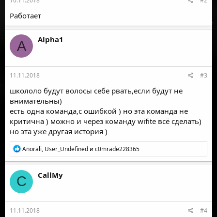
10.11.2018
#2
Работает
Alpha1
A
11.11.2018
#3
школоло будут волосы себе рвать,если будут не
внимательны)
есть одна команда,с ошибкой ) но эта команда не
критична ) можно и через команду wifite всё сделать)
но эта уже другая история )
Р
Anorali
,
User_Undefined
и
c0mrade228365
е
а
к
CallMy
C
ц
и
и
:
11.11.2018
#4