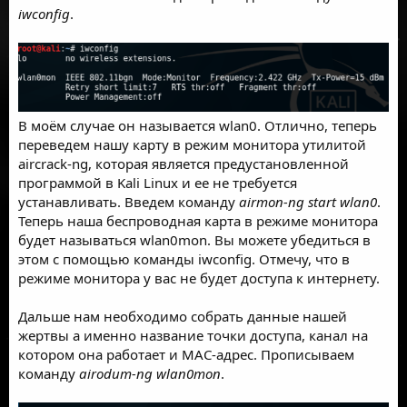
iwconfig
.
В моём случае он называется wlan0. Отлично, теперь
переведем нашу карту в режим монитора утилитой
aircrack-ng, которая является предустановленной
программой в Kali Linux и ее не требуется
устанавливать. Введем команду
airmon-ng start wlan0
.
Теперь наша беспроводная карта в режиме монитора
будет называться wlan0mon. Вы можете убедиться в
этом с помощью команды iwconfig. Отмечу, что в
режиме монитора у вас не будет доступа к интернету.
Дальше нам необходимо собрать данные нашей
жертвы а именно название точки доступа, канал на
котором она работает и MAC-адрес. Прописываем
команду
airodum-ng wlan0mon
.