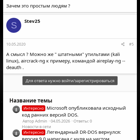
Зачем это простым людям ?
Stev25
S
10.05.2020
#5
А смысл ? Можно же " штатными" утильтами (kali
linux), aircrack-ng к примеру, командой aireplay-ng --
deauth .
Для ответа нужно войти/зарегистрироваться
Название темы
Microsoft опубликовала исходный
Интересно
код ранних версий DOS.
Автор Admin
04.05.2026
Ответы: 0
Новости в сети
Легендарный DR-DOS вернулся:
Интересно
версия 9.0 написана с нуля на чистом