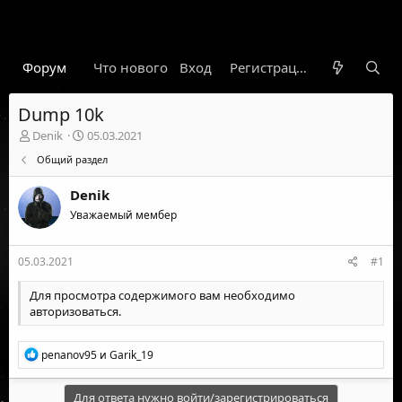
Форум
Что нового
Вход
Гарант
Новости
Регистрация
Правил
Dump 10k
А
Д
Denik
05.03.2021
в
а
Общий раздел
т
т
о
а
Denik
р
н
т
Уважаемый мембер
а
е
ч
м
а
05.03.2021
#1
ы
л
а
Для просмотра содержимого вам необходимо
авторизоваться
.
Р
penanov95
и
Garik_19
е
а
к
Для ответа нужно войти/зарегистрироваться