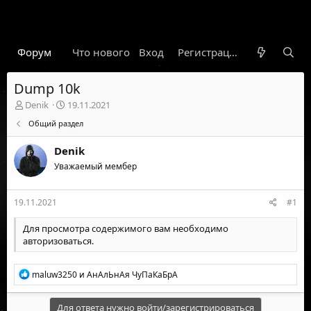
Форум
Что нового
Вход
Гарант
Новости
Регистрация
Правил
Dump 10k
А
Д
Denik
19.11.2021
в
а
Общий раздел
т
т
о
а
Denik
р
н
т
Уважаемый мембер
а
е
ч
м
а
19.11.2021
#1
ы
л
а
Для просмотра содержимого вам необходимо
авторизоваться
.
Р
maluw3250
и
АнАлЬнАя ЧуПаКаБрА
е
а
к
Для ответа нужно войти/зарегистрироваться