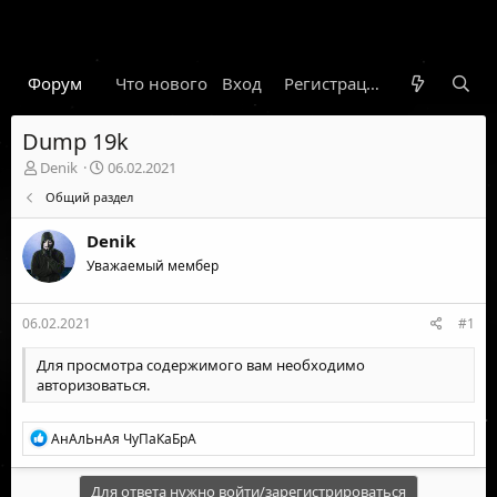
Форум
Что нового
Вход
Гарант
Новости
Регистрация
Правил
Dump 19k
А
Д
Denik
06.02.2021
в
а
Общий раздел
т
т
о
а
Denik
р
н
т
Уважаемый мембер
а
е
ч
м
а
06.02.2021
#1
ы
л
а
Для просмотра содержимого вам необходимо
авторизоваться
.
Р
АнАлЬнАя ЧуПаКаБрА
е
а
к
Для ответа нужно войти/зарегистрироваться