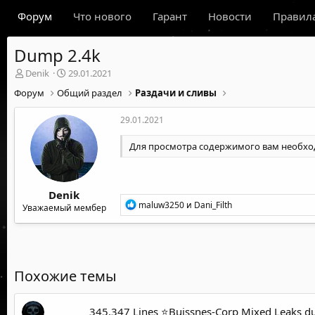
Форум
Что нового
Гарант
Новости
Правил
Dump 2.4k
А
Д
Denik
29.01.2021
в
а
Форум
Общий раздел
Раздачи и сливы
т
т
о
а
29.01.2021
р
н
т
а
Для просмотра содержимого вам необх
е
ч
м
а
ы
л
а
Denik
Р
maluw3250
и
Dani_Filth
Уважаемый мембер
е
а
к
ц
и
и
Похожие темы
:
345.347 Lines ⭐️Buissnes-Corp Mixed Leaks 