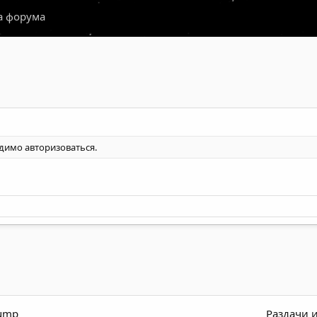
а форума
одимо
авторизоваться
.
dump
Раздачи 