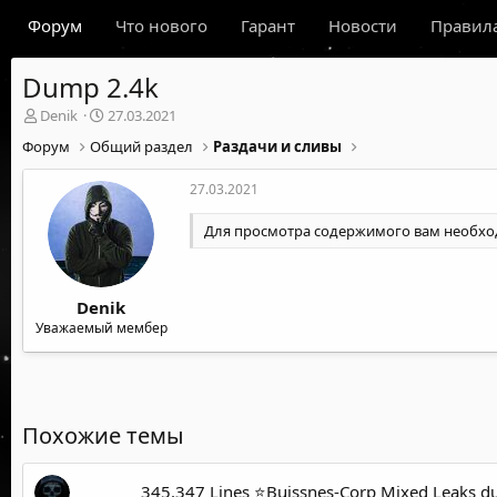
Форум
Что нового
Гарант
Новости
Правил
Dump 2.4k
А
Д
Denik
27.03.2021
в
а
Форум
Общий раздел
Раздачи и сливы
т
т
о
а
27.03.2021
р
н
т
а
Для просмотра содержимого вам необх
е
ч
м
а
ы
л
а
Denik
Уважаемый мембер
Похожие темы
345.347 Lines ⭐️Buissnes-Corp Mixed Leaks 