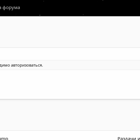
а форума
одимо
авторизоваться
.
dump
Раздачи 