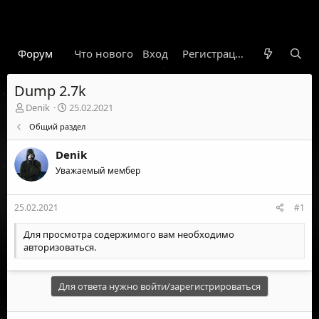
Форум
Что нового
Вход
Гарант
Новости
Регистрация
Правил
Dump 2.7k
А
Д
Denik
25.02.2021
в
а
Общий раздел
т
т
о
а
Denik
р
н
т
Уважаемый мембер
а
е
ч
м
а
25.02.2021
#1
ы
л
а
Для просмотра содержимого вам необходимо
авторизоваться
.
Для ответа нужно войти/зарегистрироваться