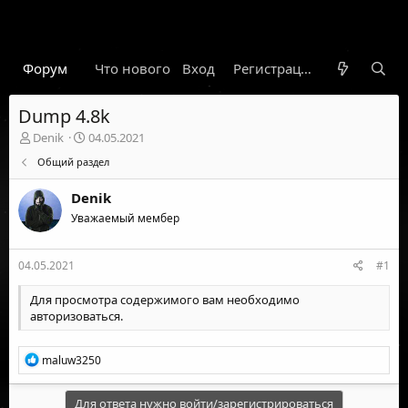
Форум
Что нового
Вход
Гарант
Новости
Регистрация
Правил
Dump 4.8k
А
Д
Denik
04.05.2021
в
а
Общий раздел
т
т
о
а
Denik
р
н
т
Уважаемый мембер
а
е
ч
м
а
04.05.2021
#1
ы
л
а
Для просмотра содержимого вам необходимо
авторизоваться
.
Р
maluw3250
е
а
к
Для ответа нужно войти/зарегистрироваться