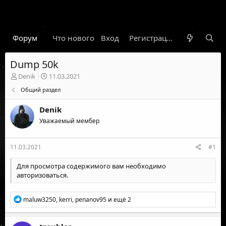
Форум
Что нового
Вход
Гарант
Новости
Регистрация
Правил
Dump 50k
А
Д
Denik
11.03.2021
в
а
Общий раздел
т
т
о
а
Denik
р
н
т
Уважаемый мембер
а
е
ч
м
а
11.03.2021
#1
ы
л
а
Для просмотра содержимого вам необходимо
авторизоваться
.
Р
maluw3250
,
kerri
,
penanov95
и ещё 2
е
а
к