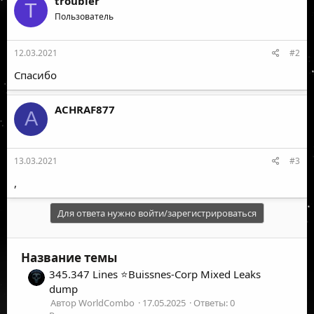
troubler
T
ц
Пользователь
и
и
:
12.03.2021
#2
Спасибо
ACHRAF877
A
13.03.2021
#3
,
Для ответа нужно войти/зарегистрироваться
Название темы
345.347 Lines ⭐️Buissnes-Corp Mixed Leaks
dump
Автор WorldCombo
17.05.2025
Ответы: 0