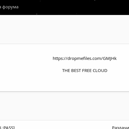
а форума
https://dropmefiles.com/GMJHk
THE BEST FREE CLOUD
L:PASS]
Раздачи