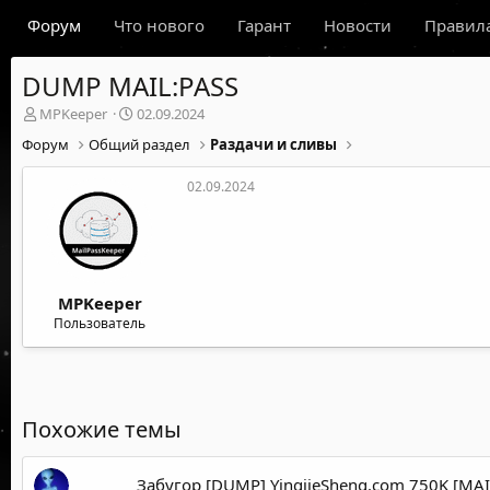
Форум
Что нового
Гарант
Новости
Правил
DUMP MAIL:PASS
А
Д
MPKeeper
02.09.2024
в
а
Форум
Общий раздел
Раздачи и сливы
т
т
о
а
02.09.2024
р
н
т
а
е
ч
м
а
ы
л
а
MPKeeper
Пользователь
Похожие темы
Забугор [DUMP] YingjieSheng.com 750K [MAI