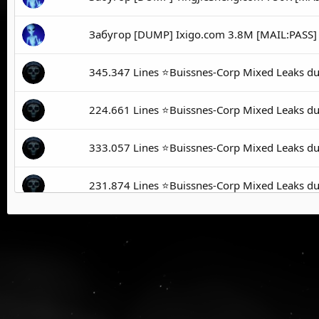
Забугор [DUMP] Ixigo.com 3.8M [MAIL:PASS]
345.347 Lines ⭐️Buissnes-Corp Mixed Leaks 
224.661 Lines ⭐️Buissnes-Corp Mixed Leaks 
333.057 Lines ⭐️Buissnes-Corp Mixed Leaks 
231.874 Lines ⭐️Buissnes-Corp Mixed Leaks 
211.143 Lines ⭐️Buissnes-Corp Mixed Leaks 
444.097 Lines Buissnes-Corp Mixed Leaks du
230.507 Lines Buissnes-Corp Mixed Leaks du