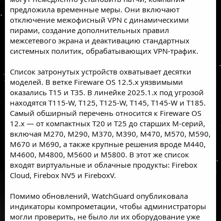
предложила временные меры. Они включают
отключение межофисный VPN с динамическими
пирами, создание дополнительных правил
межсетевого экрана и деактивацию стандартных
системных политик, обрабатывающих VPN-трафик.
Список затронутых устройств охватывает десятки
моделей. В ветке Fireware OS 12.5.x уязвимыми
оказались T15 и T35. В линейке 2025.1.x под угрозой
находятся T115-W, T125, T125-W, T145, T145-W и T185.
Самый обширный перечень относится к Fireware OS
12.x — от компактных T20 и T25 до старших M-серий,
включая M270, M290, M370, M390, M470, M570, M590,
M670 и M690, а также крупные решения вроде M440,
M4600, M4800, M5600 и M5800. В этот же список
входят виртуальные и облачные продукты: Firebox
Cloud, Firebox NV5 и FireboxV.
Помимо обновлений, WatchGuard опубликовала
индикаторы компрометации, чтобы администраторы
могли проверить, не было ли их оборудование уже