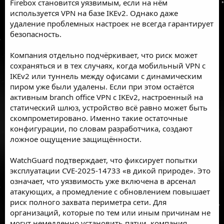
Firebox становится уязвимым, если на нём
используется VPN на базе IKEv2. Однако даже
удаление проблемных настроек не всегда гарантирует
безопасность.
Компания отдельно подчёркивает, что риск может
сохраняться и в тех случаях, когда мобильный VPN с
IKEv2 или туннель между офисами с динамическим
пиром уже были удалены. Если при этом остаётся
активным branch office VPN с IKEv2, настроенный на
статический шлюз, устройство всё равно может быть
скомпрометировано. Именно такие остаточные
конфигурации, по словам разработчика, создают
ложное ощущение защищённости.
WatchGuard подтверждает, что фиксирует попытки
эксплуатации CVE-2025-14733 «в дикой природе». Это
означает, что уязвимость уже включена в арсенал
атакующих, а промедление с обновлением повышает
риск полного захвата периметра сети. Для
организаций, которые по тем или иным причинам не
могут немедленно установить патчи, компания