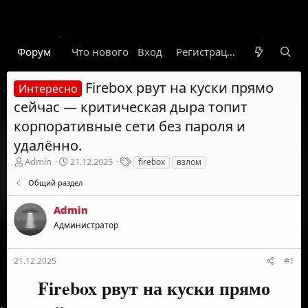
Форум
Что нового
Вход
Гарант
Новости
Регистрация
Правил
Firebox рвут на куски прямо
Интересно
сейчас — критическая дыра топит
корпоративные сети без пароля и
удалённо.
А
Д
Т
Admin
21.12.2025
firebox
взлом
в
а
е
Общий раздел
т
т
г
о
а
и
Admin
р
н
т
а
Администратор
е
ч
м
а
ы
л
21.12.2025
#1
а
Firebox рвут на куски прямо