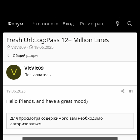
Форум
Что нового
Вход
Гарант
Новости
Регистрация
Правил
Fresh Url:Log:Pass 12+ Mıllıon Lınes
А
Д
VitVit09
19.06.2025
в
а
Общий раздел
т
т
о
а
VitVit09
р
н
V
т
Пользователь
а
е
ч
м
а
19.06.2025
#1
ы
л
а
Hello friends, and have a great mood)
Для просмотра содержимого вам необходимо
авторизоваться
.