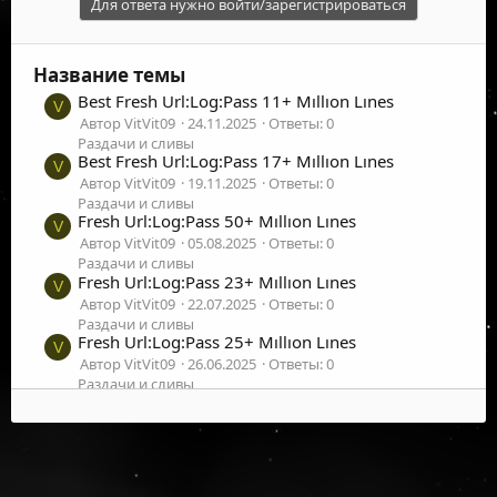
Для ответа нужно войти/зарегистрироваться
Название темы
Best Fresh Url:Log:Pass 11+ Mıllıon Lınes
V
Автор VitVit09
24.11.2025
Ответы: 0
Раздачи и сливы
Best Fresh Url:Log:Pass 17+ Mıllıon Lınes
V
Автор VitVit09
19.11.2025
Ответы: 0
Раздачи и сливы
Fresh Url:Log:Pass 50+ Mıllıon Lınes
V
Автор VitVit09
05.08.2025
Ответы: 0
Раздачи и сливы
Fresh Url:Log:Pass 23+ Mıllıon Lınes
V
Автор VitVit09
22.07.2025
Ответы: 0
Раздачи и сливы
Fresh Url:Log:Pass 25+ Mıllıon Lınes
V
Автор VitVit09
26.06.2025
Ответы: 0
Раздачи и сливы
Fresh Url:Log:Pass 30+ Mıllıon Lınes
V
Автор VitVit09
16.06.2025
Ответы: 0
Раздачи и сливы
Fresh Url:Log:Pass 29++ Mıllıon Lınes
V
Автор VitVit09
14.06.2025
Ответы: 0
©
2026
UFOLabs. Все права защищены.