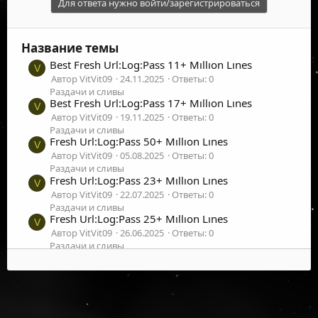
Для ответа нужно войти/зарегистрироваться
Название темы
Best Fresh Url:Log:Pass 11+ Mıllıon Lınes
V
Автор VitVit09
24.11.2025
Ответы: 0
Раздачи и сливы
Best Fresh Url:Log:Pass 17+ Mıllıon Lınes
V
Автор VitVit09
19.11.2025
Ответы: 0
Раздачи и сливы
Fresh Url:Log:Pass 50+ Mıllıon Lınes
V
Автор VitVit09
05.08.2025
Ответы: 0
Раздачи и сливы
Fresh Url:Log:Pass 23+ Mıllıon Lınes
V
Автор VitVit09
22.07.2025
Ответы: 0
Раздачи и сливы
Fresh Url:Log:Pass 25+ Mıllıon Lınes
V
Автор VitVit09
26.06.2025
Ответы: 0
Раздачи и сливы
Fresh Url:Log:Pass 12+ Mıllıon Lınes
V
Автор VitVit09
19.06.2025
Ответы: 0
Раздачи и сливы
Fresh Url:Log:Pass 30+ Mıllıon Lınes
V
Автор VitVit09
16.06.2025
Ответы: 0
©
2026
UFOLabs. Все права защищены.