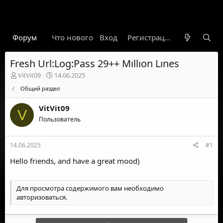
Форум
Что нового
Вход
Гарант
Новости
Регистрация
Правил
Fresh Url:Log:Pass 29++ Mıllıon Lınes
А
Д
VitVit09
14.06.2025
в
а
Общий раздел
т
т
о
а
VitVit09
р
н
V
т
Пользователь
а
е
ч
м
а
14.06.2025
#1
ы
л
а
Hello friends, and have a great mood)
Для просмотра содержимого вам необходимо
авторизоваться
.