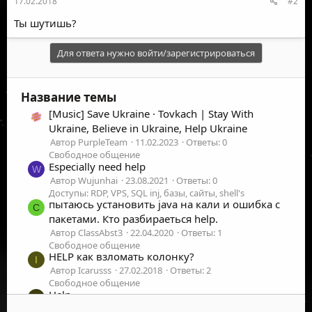
17.02.2018
#2
Ты шутишь?
Для ответа нужно войти/зарегистрироваться
Название темы
[Music] Save Ukraine · Tovkach | Stay With
Ukraine, Believe in Ukraine, Help Ukraine
Автор PurpleTeam
11.02.2023
Ответы: 0
Свободное общение
Especially need help
W
Автор Wujunhai
23.08.2021
Ответы: 0
Доступы: RDP, VPS, SQL inj, базы, сайты, shell's
пытаюсь установить java на кали и ошибка с
C
пакетами. Кто разбираеться help.
Автор ClassAbst3
22.04.2020
Ответы: 1
Свободное общение
HELP как взломать колонку?
I
Автор Icarusss
27.02.2018
Ответы: 2
Свободное общение
Help
D
Автор Dembr
09.11.2016
Ответы: 9