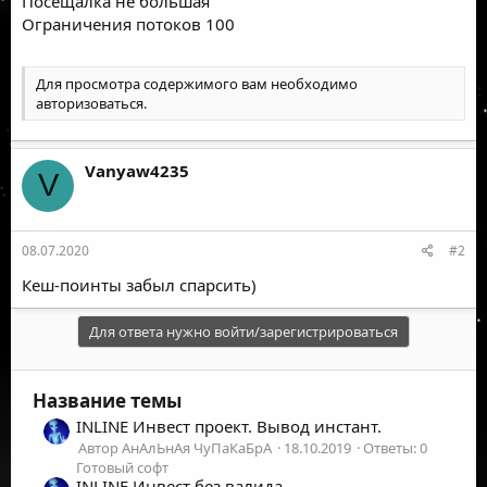
Посещалка не большая
Ограничения потоков 100
Для просмотра содержимого вам необходимо
авторизоваться
.
Vanyaw4235
V
08.07.2020
#2
Кеш-поинты забыл спарсить)
Для ответа нужно войти/зарегистрироваться
Название темы
INLINE Инвест проект. Вывод инстант.
Автор АнАлЬнАя ЧуПаКаБрА
18.10.2019
Ответы: 0
Готовый софт
INLINE Инвест без валида