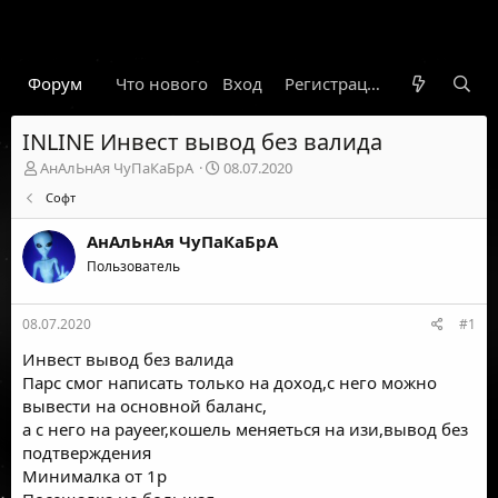
Форум
Что нового
Вход
Гарант
Новости
Регистрация
Правил
INLINE Инвест вывод без валида
А
Д
АнАлЬнАя ЧуПаКаБрА
08.07.2020
в
а
Софт
т
т
о
а
АнАлЬнАя ЧуПаКаБрА
р
н
т
Пользователь
а
е
ч
м
а
08.07.2020
#1
ы
л
а
Инвест вывод без валида
Парс смог написать только на доход,с него можно
вывести на основной баланс,
а с него на payeer,кошель меняеться на изи,вывод без
подтверждения
Минималка от 1р