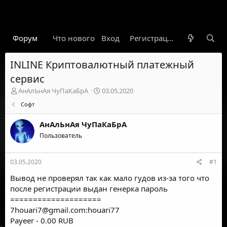
Форум
Что нового
Вход
Гарант
Новости
Регистрация
Правил
INLINE Криптовалютный платежный
сервис
А
Д
АнАлЬнАя ЧуПаКаБрА
03.05.2020
в
а
Софт
т
т
о
а
АнАлЬнАя ЧуПаКаБрА
р
н
т
Пользователь
а
е
ч
м
а
03.05.2020
#1
ы
л
а
Вывод не проверял так как мало гудов из-за того что
после регистрации выдан генерка пароль
====================
7houari7@gmail.com
:houari77
Payeer - 0.00 RUB