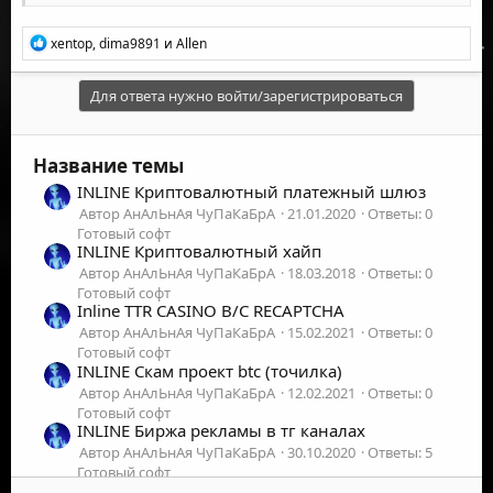
Р
xentop
,
dima9891
и
Allen
е
а
к
Для ответа нужно войти/зарегистрироваться
ц
и
и
Название темы
:
INLINE Криптовалютный платежный шлюз
Автор АнАлЬнАя ЧуПаКаБрА
21.01.2020
Ответы: 0
Готовый софт
INLINE Криптовалютный хайп
Автор АнАлЬнАя ЧуПаКаБрА
18.03.2018
Ответы: 0
Готовый софт
Inline TTR CASINO B/C RECAPTCHA
Автор АнАлЬнАя ЧуПаКаБрА
15.02.2021
Ответы: 0
Готовый софт
INLINE Cкам проект btc (точилка)
Автор АнАлЬнАя ЧуПаКаБрА
12.02.2021
Ответы: 0
Готовый софт
INLINE Биржа рекламы в тг каналах
Автор АнАлЬнАя ЧуПаКаБрА
30.10.2020
Ответы: 5
Готовый софт
INLINE Женский шоп, шипает