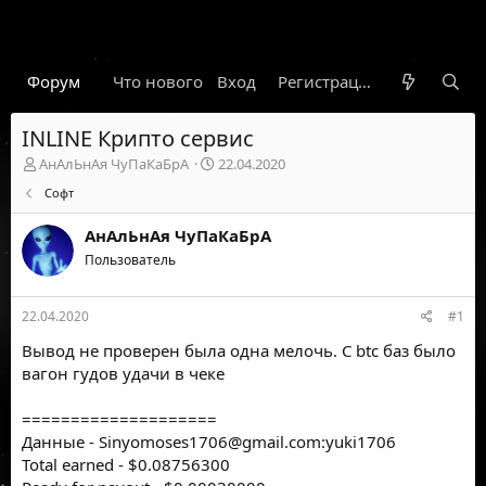
Форум
Что нового
Вход
Гарант
Новости
Регистрация
Правил
INLINE Крипто сервис
А
Д
АнАлЬнАя ЧуПаКаБрА
22.04.2020
в
а
Софт
т
т
о
а
АнАлЬнАя ЧуПаКаБрА
р
н
т
Пользователь
а
е
ч
м
а
22.04.2020
#1
ы
л
а
Вывод не проверен была одна мелочь. С btc баз было
вагон гудов удачи в чеке
====================
Данные -
Sinyomoses1706@gmail.com
:yuki1706
Total earned - $0.08756300