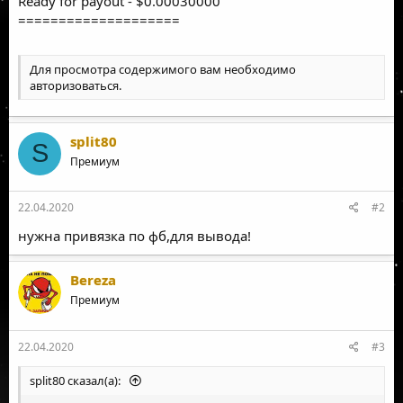
Ready for payout - $0.00030000
====================
Для просмотра содержимого вам необходимо
авторизоваться
.
split80
S
Премиум
22.04.2020
#2
нужна привязка по фб,для вывода!
Bereza
Премиум
22.04.2020
#3
split80 сказал(а):