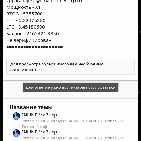
vpparadajr50@gmail.com
:v1rg1l10
Мощность - X1
BTC 3.45755700
ETH - 5.22475280
LTC - 8.45180600
Баланс - 2165421.3850
Не верифицирован
====================
Для просмотра содержимого вам необходимо
авторизоваться
.
Для ответа нужно войти/зарегистрироваться
Название темы
INLINE Майнер
Автор АнАлЬнАя ЧуПаКаБрА
13.04.2020
Ответы: 2
Готовый софт
INLINE Майнер
Автор АнАлЬнАя ЧуПаКаБрА
20.02.2020
Ответы: 1