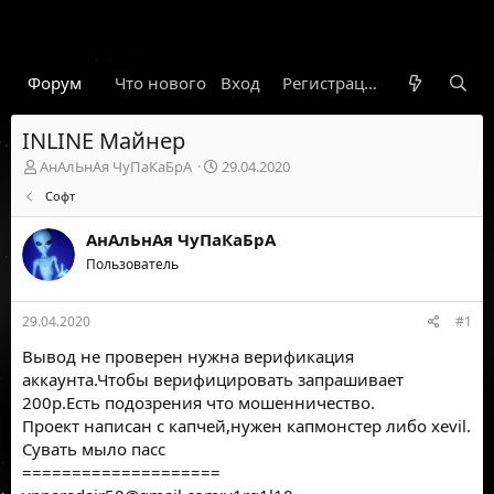
Форум
Что нового
Вход
Гарант
Новости
Регистрация
Правил
INLINE Майнер
А
Д
АнАлЬнАя ЧуПаКаБрА
29.04.2020
в
а
Софт
т
т
о
а
АнАлЬнАя ЧуПаКаБрА
р
н
т
Пользователь
а
е
ч
м
а
29.04.2020
#1
ы
л
а
Вывод не проверен нужна верификация
аккаунта.Чтобы верифицировать запрашивает
200р.Есть подозрения что мошенничество.
Проект написан с капчей,нужен капмонстер либо xevil.
Сувать мыло пасс
====================