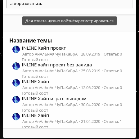
авторизоваться
.
Для ответа нужно войти/зарегистрироваться
Название темы
INLINE Хайп проект
Автор АнАлЬнАя ЧуПаКаБрА
28.09.2019
Ответы: 0
Готовый софт
INLINE хайп проект без валида
Автор АнАлЬнАя ЧуПаКаБрА
25.08.2019
Ответы: 0
Готовый софт
INLINE Хайп
Автор АнАлЬнАя ЧуПаКаБрА
12.06.2020
Ответы: 0
Готовый софт
INLINE Хайп игра с выводом
Автор АнАлЬнАя ЧуПаКаБрА
30.04.2020
Ответы: 0
Готовый софт
INLINE Хайп
Автор АнАлЬнАя ЧуПаКаБрА
21.04.2020
Ответы: 1
Готовый софт
INLINE Хайп
Автор АнАлЬнАя ЧуПаКаБрА
08.04.2020
Ответы: 1