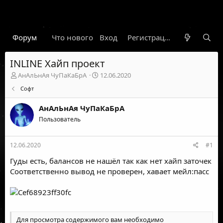
Форум
Что нового
Вход
Гарант
Новости
Регистрация
Правил
INLINE Хайп проект
А
Д
АнАлЬнАя ЧуПаКаБрА
12.06.2020
в
а
Софт
т
т
о
а
АнАлЬнАя ЧуПаКаБрА
р
н
т
Пользователь
а
е
ч
м
а
12.06.2020
#1
ы
л
а
Гуды есть, балансов не нашёл так как нет хайп заточек
Соответственно вывод не проверен, хавает мейл:пасс
Для просмотра содержимого вам необходимо