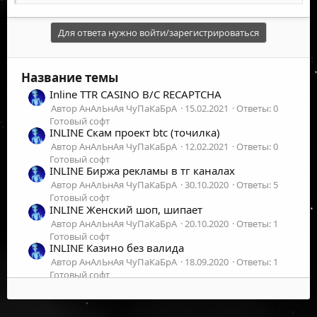
Для ответа нужно войти/зарегистрироваться
Название темы
Inline TTR CASINO B/C RECAPTCHA
Автор АнАлЬнАя ЧуПаКаБрА
15.02.2021
Ответы: 0
Готовый софт
INLINE Cкам проект btc (точилка)
Автор АнАлЬнАя ЧуПаКаБрА
12.02.2021
Ответы: 0
Готовый софт
INLINE Биржа рекламы в тг каналах
Автор АнАлЬнАя ЧуПаКаБрА
30.10.2020
Ответы: 5
Готовый софт
INLINE Женский шоп, шипает
Автор АнАлЬнАя ЧуПаКаБрА
20.10.2020
Ответы: 1
Готовый софт
INLINE Казино без валида
Автор АнАлЬнАя ЧуПаКаБрА
18.09.2020
Ответы: 1
Готовый софт
INLINE Инвест без валида
Автор АнАлЬнАя ЧуПаКаБрА
26.08.2020
Ответы: 2
Готовый софт