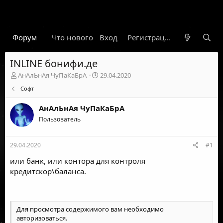
Форум
Что нового
Вход
Гарант
Новости
Регистрация
Правил
INLINE бонифи.де
А
Д
АнАлЬнАя ЧуПаКаБрА
29.04.2020
в
а
Софт
т
т
о
а
АнАлЬнАя ЧуПаКаБрА
р
н
т
Пользователь
а
е
ч
м
а
29.04.2020
#1
ы
л
а
или банк, или контора для контроля
кредитскор\баланса.
Для просмотра содержимого вам необходимо
авторизоваться
.