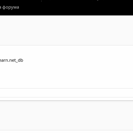
а форума
earn.net_db