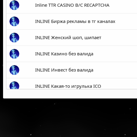
Inline TTR CASINO B/C RECAPTCHA
INLINE Биржа рекламы в тг каналах
INLINE Женский шоп, шипает
INLINE Казино без валида
INLINE Инвест без валида
INLINE Какая-то игрулька ICO
INLINE Биржа ссылок
INLINE Биржа ссылок и статей
INLINE 1xbet