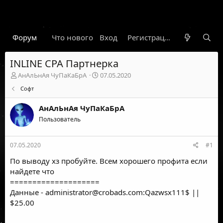
Форум
Что нового
Вход
Гарант
Новости
Регистрация
Правил
INLINE CPA Партнерка
А
Д
АнАлЬнАя ЧуПаКаБрА
07.05.2020
в
а
Софт
т
т
о
а
АнАлЬнАя ЧуПаКаБрА
р
н
т
Пользователь
а
е
ч
м
а
07.05.2020
#1
ы
л
а
По выводу хз пробуйте. Всем хорошего профита если
найдете что
====================
Данные -
administrator@crobads.com
:Qazwsx111$ ||
$25.00