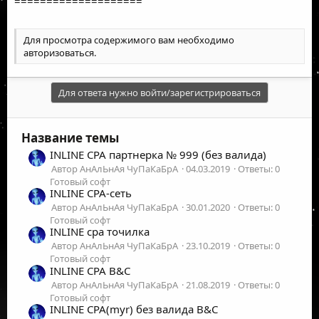
====================
Для просмотра содержимого вам необходимо
авторизоваться
.
Для ответа нужно войти/зарегистрироваться
Название темы
INLINE CPA партнерка № 999 (без валида)
Автор АнАлЬнАя ЧуПаКаБрА
04.03.2019
Ответы: 0
Готовый софт
INLINE CPA-сеть
Автор АнАлЬнАя ЧуПаКаБрА
30.01.2020
Ответы: 0
Готовый софт
INLINE cpa точилка
Автор АнАлЬнАя ЧуПаКаБрА
23.10.2019
Ответы: 0
Готовый софт
INLINE CPA B&C
Автор АнАлЬнАя ЧуПаКаБрА
21.08.2019
Ответы: 0
Готовый софт
INLINE CPA(myr) без валида B&C