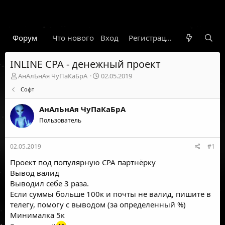
Форум
Что нового
Вход
Гарант
Новости
Регистрация
Правил
INLINE CPA - денежный проект
А
Д
АнАлЬнАя ЧуПаКаБрА
02.05.2019
в
а
Софт
т
т
о
а
АнАлЬнАя ЧуПаКаБрА
р
н
т
Пользователь
а
е
ч
м
а
02.05.2019
#1
ы
л
а
Проект под популярную CPA партнёрку
Вывод валид
Выводил себе 3 раза.
Если суммы больше 100к и почты не валид, пишите в
телегу, помогу с выводом (за определенный %)
Минималка 5к