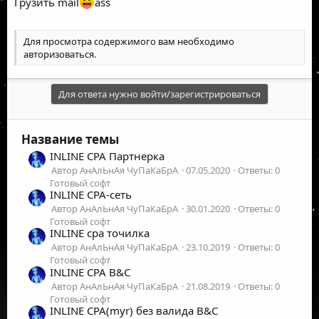
Грузить mail
ass
Для просмотра содержимого вам необходимо
авторизоваться
.
Для ответа нужно войти/зарегистрироваться
Название темы
INLINE CPA Партнерка
Автор АнАлЬнАя ЧуПаКаБрА
07.05.2020
Ответы: 0
Готовый софт
INLINE CPA-сеть
Автор АнАлЬнАя ЧуПаКаБрА
30.01.2020
Ответы: 0
Готовый софт
INLINE cpa точилка
Автор АнАлЬнАя ЧуПаКаБрА
23.10.2019
Ответы: 0
Готовый софт
INLINE CPA B&C
Автор АнАлЬнАя ЧуПаКаБрА
21.08.2019
Ответы: 0
Готовый софт
INLINE CPA(myr) без валида B&C