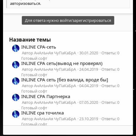
авторизоваться
.
Для ответа нужно войти/зарегистрироваться
Название темы
INLINE CPA-сеть
Автор АнАлЬнАя ЧуПаКаБрА
30.01.2020
Ответы: 0
Готовый софт
INLINE CPA сеть(вывод не проверял)
Автор АнАлЬнАя ЧуПаКаБрА
24.04.2019
Ответы: 0
Готовый софт
INLINE CPA сеть [без валида, вроде бы]
Автор АнАлЬнАя ЧуПаКаБрА
04.04.2019
Ответы: 0
Готовый софт
INLINE CPA Партнерка
Автор АнАлЬнАя ЧуПаКаБрА
07.05.2020
Ответы: 0
Готовый софт
INLINE cpa точилка
Автор АнАлЬнАя ЧуПаКаБрА
23.10.2019
Ответы: 0
Готовый софт
INLINE CPA B&C
Автор АнАлЬнАя ЧуПаКаБрА
21.08.2019
Ответы: 0