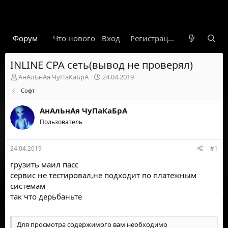
Форум
Что нового
Вход
Гарант
Новости
Регистрация
Правил
INLINE CPA сеть(вывод не проверял)
А
Д
АнАлЬнАя ЧуПаКаБрА
24.04.2019
в
а
Софт
т
т
о
а
АнАлЬнАя ЧуПаКаБрА
р
н
т
Пользователь
а
е
ч
м
а
24.04.2019
#1
ы
л
а
грузить маил пасс
сервис не тестировал,не подходит по платежным
системам
так что дерьбаньте
Для просмотра содержимого вам необходимо