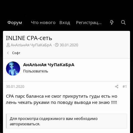
Форум
Что нового
Вход
Гарант
Новости
Регистрация
Правил
INLINE CPA-сеть
А
Д
АнАлЬнАя ЧуПаКаБрА
30.01.2020
в
а
Софт
т
т
о
а
АнАлЬнАя ЧуПаКаБрА
р
н
т
Пользователь
а
е
ч
м
а
30.01.2020
#1
ы
л
а
CPA парс баланса не смог прикрутить гуды есть но
лень чекать руками по поводу вывода не знаю !!!!!
Для просмотра содержимого вам необходимо
авторизоваться
.