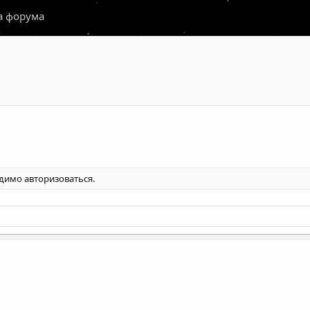
а форума
одимо
авторизоваться
.