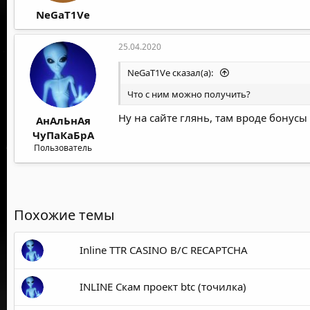
NeGaT1Ve
25.04.2020
NeGaT1Ve сказал(а):
Что с ним можно получить?
Ну на сайте глянь, там вроде бонус
АнАлЬнАя
ЧуПаКаБрА
Пользователь
Похожие темы
Inline TTR CASINO B/C RECAPTCHA
INLINE Cкам проект btc (точилка)