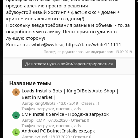
предоставлению простого решения -
абузоустойчивый хостинг + фастфлюкс + домен +
крипт + инсталлы = все-в-одном(!)
Поскольку везде требования разные и объемы - то, за
подробностями в личку. Цены приятно удивят в
лучшую сторону!
Контакты :
white@wwh.so
,
https://t.me/white111111
Последнее редактирование модератором:
13.09.2019
Для ответа нужно войти/зарегистрироваться
Название темы
Loads-Installs-Bots | KingOfBots Auto-Shop |
K
Best in Market |
Автор KingOfBots
13.07.2019
Ответы: 1
Трафик: загрузки, инсталы, ads
CMP Installs Service - Продажа загрузок
C
Автор _CMP
07.05.2020
Ответы: 0
Трафик: загрузки, инсталы, ads
Android PC Botnet Installs exe,apk
E
Автор evrusd
18.03.2020
Ответы: 0