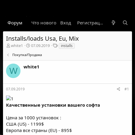
Форум
Что нового
Вход
Гарант
Новости
Регистрация
Правил
Installs/loads Usa, Eu, Mix
А
Д
Т
white1
07.09.2019
installs
в
а
е
Покупка/Продажа
т
т
г
о
а
и
white1
р
н
W
т
а
е
ч
м
а
ы
л
07.09.2019
#1
а
Качественные установки вашего софта
Цена за 1000 установок :
США (US) - 1199$
Европа все страны (EU) - 895$