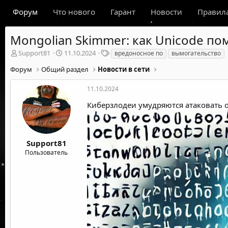
Форум
Что нового
Гарант
Новости
Правил
Mongolian Skimmer: как Unicode п
А
Д
Т
Support81
11.10.2024
вредоносное по
вымогательство
в
а
е
Форум
Общий раздел
Новости в сети
т
т
г
о
а
и
р
н
11.10.2024
т
а
Киберзлодеи умудряются атаковать о
е
ч
м
а
ы
л
а
Support81
Пользователь