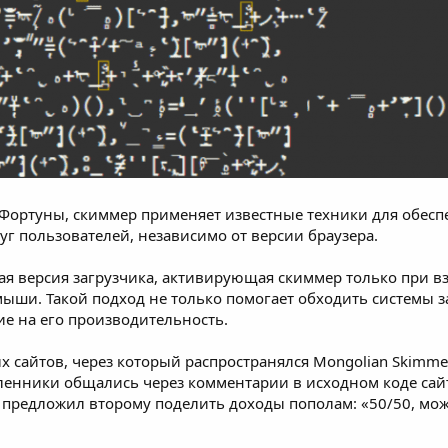
о Фортуны, скиммер применяет известные техники для обес
уг пользователей, независимо от версии браузера.
ая версия загрузчика, активирующая скиммер только при в
ши. Такой подход не только помогает обходить системы защ
е на его производительность.
х сайтов, через который распространялся Mongolian Skimme
енники общались через комментарии в исходном коде сайта
едложил второму поделить доходы пополам: «50/50, может