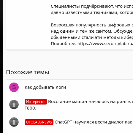
Специалисты подчёркивают, что испо
давно известными техниками, кото
Возросшая популярность цифровых с
над одним и тем же сайтом. Обсужд
обыденными стали эти методы кибер
Подробнее:
https://www.securitylab.
Похожие темы
Как добывать логи
S
Восстание машин началось на ринге: 
Интересно
T800.
ChatGPT научился вести диалог как
UFOLABSNEWS