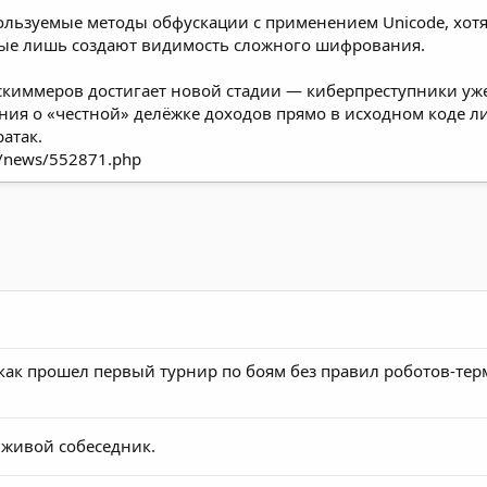
льзуемые методы обфускации с применением Unicode, хотя 
рые лишь создают видимость сложного шифрования.
киммеров достигает новой стадии — киберпреступники уж
ения о «честной» делёжке доходов прямо в исходном коде 
атак.
ru/news/552871.php
как прошел первый турнир по боям без правил роботов-те
 живой собеседник.