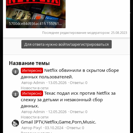
5700dce84d936ac41fc1557610d00814.jpeg
188.7 КБ · Просмотры: 0
Последнее редактирование модератором:
25.08.2023
Для ответа нужно войти/зарегистрироваться
Название темы
Netflix обвинили в скрытом сборе
Интересно
данных пользователей.
Автор Admin
13.05.2026
Ответы: 0
Новости в сети
Техас подал иск против Netflix за
Интересно
слежку за детьми и незаконный сбор
данных.
Автор Admin
12.05.2026
Ответы: 0
Новости в сети
Gmail IPTV,Netflix,Game,Porn,Music.
Автор Pixyl
03.10.2024
Ответы: 0
Раздачи и сливы