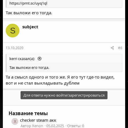
https://prnt.sc/uyq1ql
Так выложи его тогда.
subject
S
13.10.2020
#6
kerri сказал(а):
Так выложи его тогда.
Та а смысл одного и того же. Я его тут где-то видел,
вот и не стал выкладывать дублем
Для ответа нужно войти/зарегистрироваться
Название темы
checker steam акк
X
Автор Xenon
05.02.2025
Ответы: 0