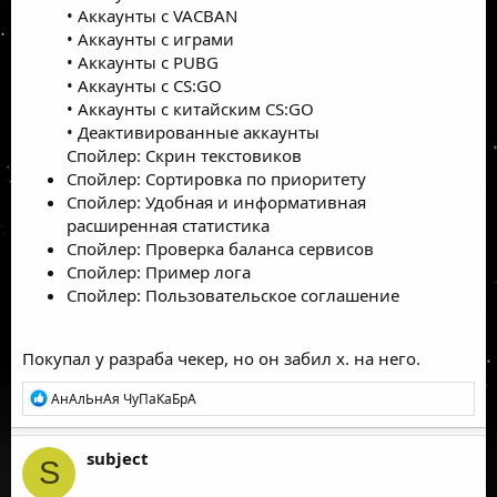
• Аккаунты с VACBAN
• Аккаунты с играми
• Аккаунты с PUBG
• Аккаунты с CS:GO
• Аккаунты с китайским CS:GO
• Деактивированные аккаунты
Спойлер: Скрин текстовиков
Спойлер: Сортировка по приоритету
Спойлер: Удобная и информативная
расширенная статистика
Спойлер: Проверка баланса сервисов
Спойлер: Пример лога
Спойлер: Пользовательское соглашение
Покупал у разраба чекер, но он забил х. на него.
Р
АнАлЬнАя ЧуПаКаБрА
е
а
к
subject
S
ц
и